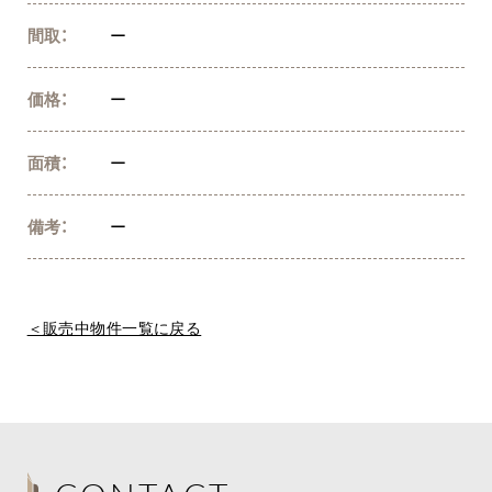
間取：
ー
価格：
ー
面積：
ー
備考：
ー
＜販売中物件一覧に戻る