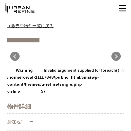
＜販売中物件一覧に戻る
Warning
/ho
Warning
: Invalid argument supplied for foreach() in
con
/home/forval-11117843/public_html/cms/wp-
content/themes/u-refine/single.php
on line
57
物件詳細
所在地：
ー