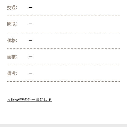
交通：
ー
間取：
ー
価格：
ー
面積：
ー
備考：
ー
＜販売中物件一覧に戻る