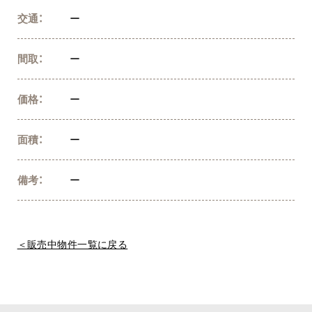
交通：
ー
間取：
ー
価格：
ー
面積：
ー
備考：
ー
＜販売中物件一覧に戻る