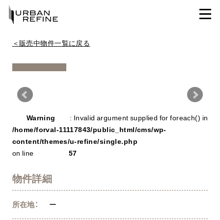
＜販売中物件一覧に戻る
Warning
/ho
Warning
: Invalid argument supplied for foreach() in
con
/home/forval-11117843/public_html/cms/wp-
content/themes/u-refine/single.php
on line
57
物件詳細
所在地：
ー