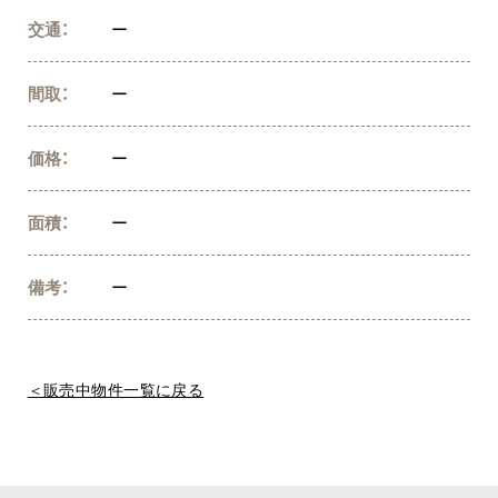
交通：
ー
間取：
ー
価格：
ー
面積：
ー
備考：
ー
＜販売中物件一覧に戻る