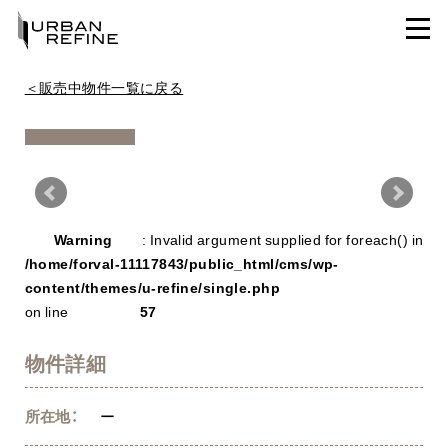
＜販売中物件一覧に戻る
Warning
/ho
Warning
: Invalid argument supplied for foreach() in
con
/home/forval-11117843/public_html/cms/wp-
content/themes/u-refine/single.php
on line
57
物件詳細
所在地：
ー