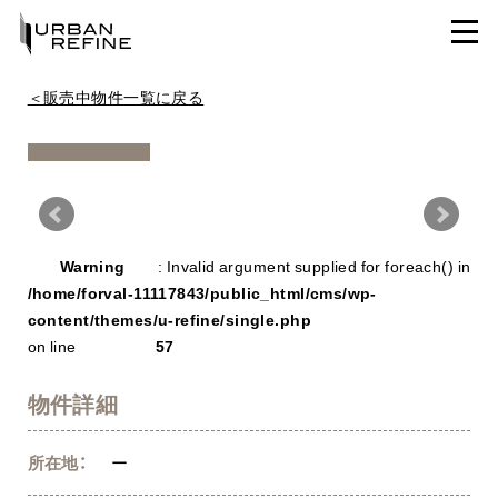
＜販売中物件一覧に戻る
Warning
/ho
Warning
: Invalid argument supplied for foreach() in
con
/home/forval-11117843/public_html/cms/wp-
content/themes/u-refine/single.php
on line
57
物件詳細
所在地：
ー