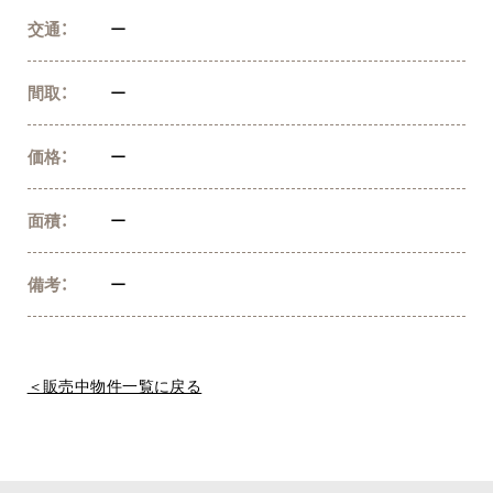
交通：
ー
間取：
ー
価格：
ー
面積：
ー
備考：
ー
＜販売中物件一覧に戻る