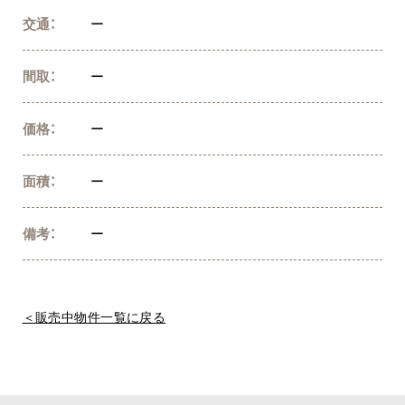
交通：
ー
間取：
ー
価格：
ー
面積：
ー
備考：
ー
＜販売中物件一覧に戻る