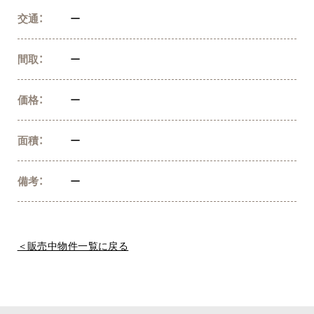
交通：
ー
間取：
ー
価格：
ー
面積：
ー
備考：
ー
＜販売中物件一覧に戻る