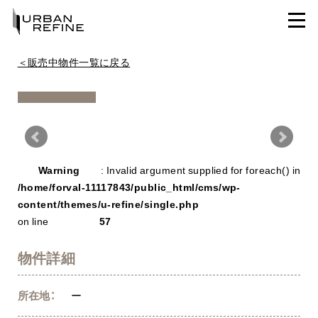
＜販売中物件一覧に戻る
Warning
/ho
Warning
: Invalid argument supplied for foreach() in
con
/home/forval-11117843/public_html/cms/wp-
content/themes/u-refine/single.php
on line
57
物件詳細
所在地：
ー