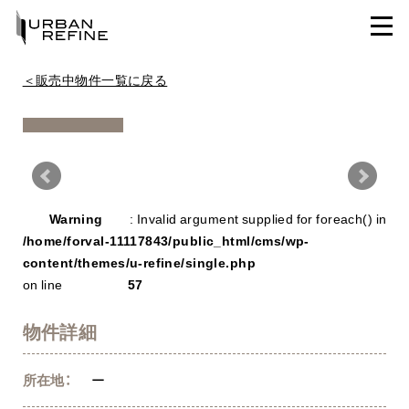
＜販売中物件一覧に戻る
Warning
/ho
Warning
: Invalid argument supplied for foreach() in
con
/home/forval-11117843/public_html/cms/wp-
content/themes/u-refine/single.php
on line
57
物件詳細
所在地：
ー