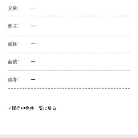
交通：
ー
間取：
ー
価格：
ー
面積：
ー
備考：
ー
＜販売中物件一覧に戻る