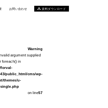
要
お問い合わせ
資料ダウンロード
Warning
Invalid argument supplied
me/forval-11117843/public_html/cms/wp-content/themes/u-ref
r foreach() in
forval-
843/public_html/cms/wp-
nt/themes/u-
/single.php
on line
57