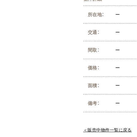
所在地：
ー
交通：
ー
間取：
ー
価格：
ー
面積：
ー
備考：
ー
＜販売中物件一覧に戻る