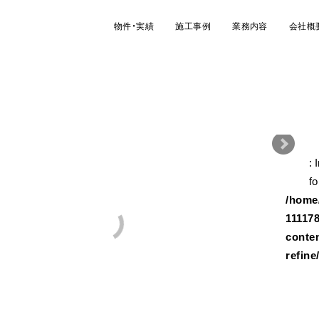
物件・実績
施工事例
業務内容
会社概
: 
/ho
fo
/home/
11117
conte
refine