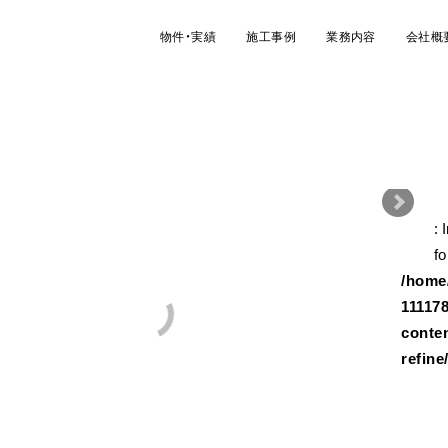
物件・実績
施工事例
業務内容
会社概
: 
/ho
fo
/home/
11117
conte
refine