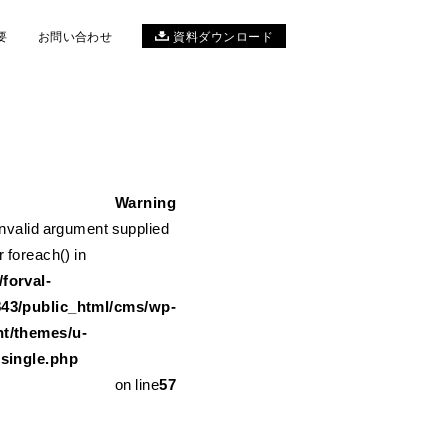
要
お問い合わせ
資料ダウンロード
Warning
Invalid argument supplied
me/forval-11117843/public_html/cms/wp-content/themes/u-ref
r foreach() in
forval-
843/public_html/cms/wp-
nt/themes/u-
/single.php
on line
57