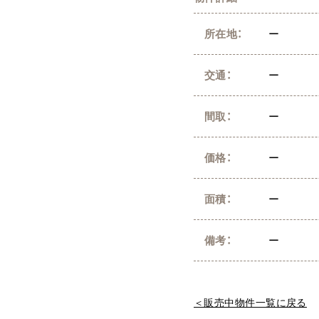
所在地：
ー
交通：
ー
間取：
ー
価格：
ー
面積：
ー
備考：
ー
＜販売中物件一覧に戻る