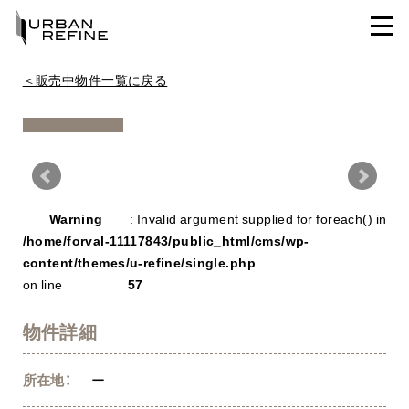
＜販売中物件一覧に戻る
Warning
/ho
Warning
: Invalid argument supplied for foreach() in
con
/home/forval-11117843/public_html/cms/wp-
content/themes/u-refine/single.php
on line
57
物件詳細
所在地：
ー