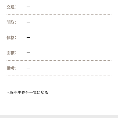
交通：
ー
間取：
ー
価格：
ー
面積：
ー
備考：
ー
＜販売中物件一覧に戻る