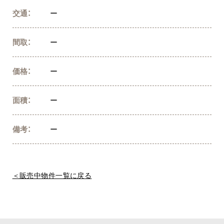
交通：
ー
間取：
ー
価格：
ー
面積：
ー
備考：
ー
＜販売中物件一覧に戻る