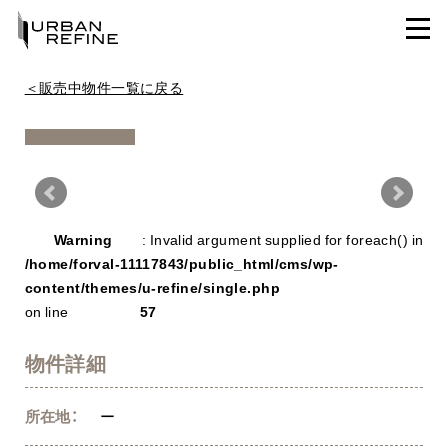
＜販売中物件一覧に戻る
Warning
/ho
Warning
: Invalid argument supplied for foreach() in
con
/home/forval-11117843/public_html/cms/wp-
content/themes/u-refine/single.php
on line
57
物件詳細
所在地：
ー