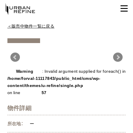
＜販売中物件一覧に戻る
Warning
/ho
Warning
: Invalid argument supplied for foreach() in
con
/home/forval-11117843/public_html/cms/wp-
content/themes/u-refine/single.php
on line
57
物件詳細
所在地：
ー