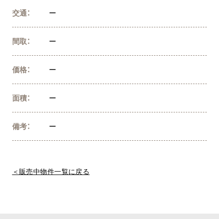
交通：
ー
間取：
ー
価格：
ー
面積：
ー
備考：
ー
＜販売中物件一覧に戻る