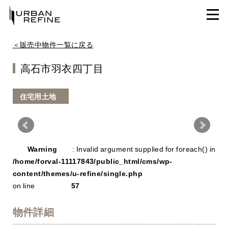
＜販売中物件一覧に戻る
高石市羽衣四丁目
住宅用土地
Warning
/ho
Warning
: Invalid argument supplied for foreach() in
con
/home/forval-11117843/public_html/cms/wp-
content/themes/u-refine/single.php
on line
57
物件詳細