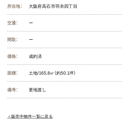
所在地：
大阪府高石市羽衣四丁目
交通：
ー
間取：
ー
価格：
成約済
面積：
土地/165.8㎡（約50.1坪）
備考：
更地渡し
＜販売中物件一覧に戻る