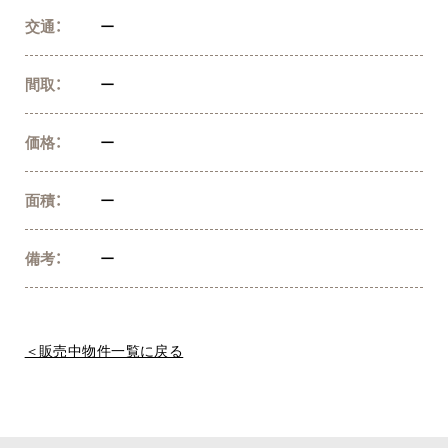
交通：
ー
間取：
ー
価格：
ー
面積：
ー
備考：
ー
＜販売中物件一覧に戻る