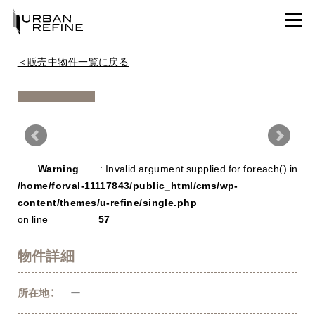
＜販売中物件一覧に戻る
Warning
/ho
Warning
: Invalid argument supplied for foreach() in
con
/home/forval-11117843/public_html/cms/wp-
content/themes/u-refine/single.php
on line
57
物件詳細
所在地：
ー