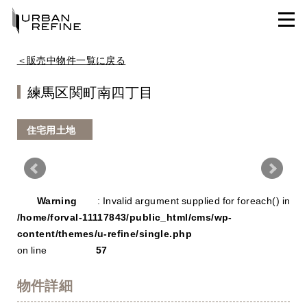
＜販売中物件一覧に戻る
練馬区関町南四丁目
住宅用土地
Warning
/ho
Warning
: Invalid argument supplied for foreach() in
con
/home/forval-11117843/public_html/cms/wp-
content/themes/u-refine/single.php
on line
57
物件詳細