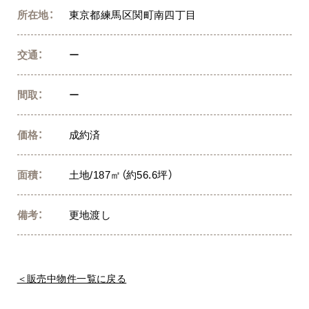
所在地：
東京都練馬区関町南四丁目
交通：
ー
間取：
ー
価格：
成約済
面積：
土地/187㎡（約56.6坪）
備考：
更地渡し
＜販売中物件一覧に戻る