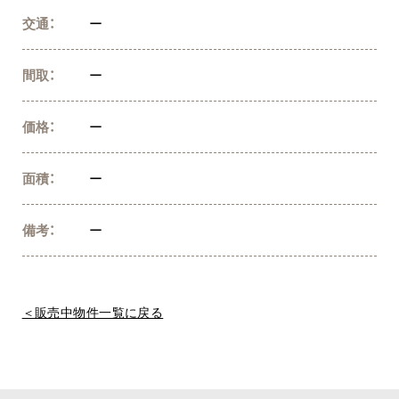
交通：
ー
間取：
ー
価格：
ー
面積：
ー
備考：
ー
＜販売中物件一覧に戻る