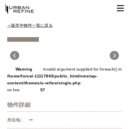
＜販売中物件一覧に戻る
Warning
/ho
Warning
: Invalid argument supplied for foreach() in
con
/home/forval-11117843/public_html/cms/wp-
content/themes/u-refine/single.php
on line
57
物件詳細
所在地：
ー