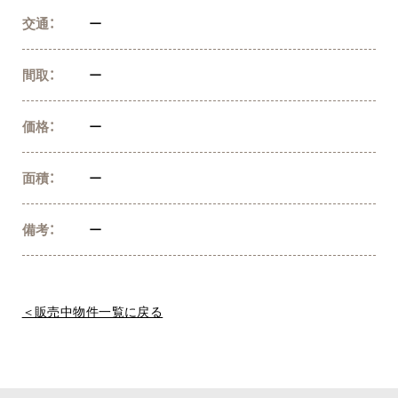
交通：
ー
間取：
ー
価格：
ー
面積：
ー
備考：
ー
＜販売中物件一覧に戻る