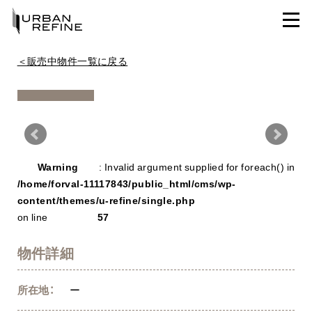
＜販売中物件一覧に戻る
Warning
/ho
Warning
: Invalid argument supplied for foreach() in
con
/home/forval-11117843/public_html/cms/wp-
content/themes/u-refine/single.php
on line
57
物件詳細
所在地：
ー