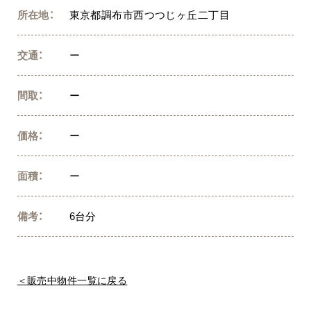
所在地：
東京都調布市西つつじヶ丘二丁目
交通：
ー
間取：
ー
価格：
ー
面積：
ー
備考：
6台分
＜販売中物件一覧に戻る