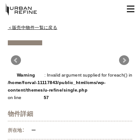
＜販売中物件一覧に戻る
Warning
/ho
Warning
: Invalid argument supplied for foreach() in
con
/home/forval-11117843/public_html/cms/wp-
content/themes/u-refine/single.php
on line
57
物件詳細
所在地：
ー