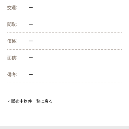
交通：
ー
間取：
ー
価格：
ー
面積：
ー
備考：
ー
＜販売中物件一覧に戻る