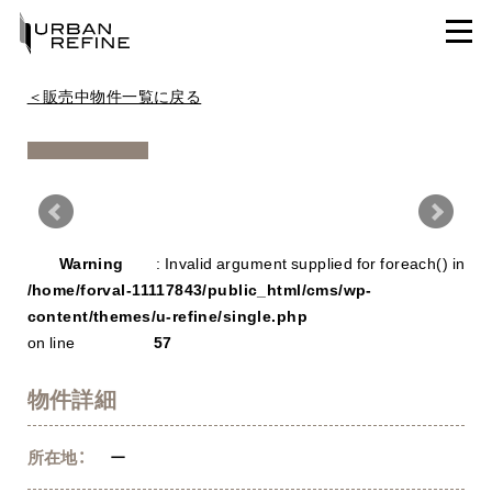
＜販売中物件一覧に戻る
Warning
/ho
Warning
: Invalid argument supplied for foreach() in
con
/home/forval-11117843/public_html/cms/wp-
content/themes/u-refine/single.php
on line
57
物件詳細
所在地：
ー