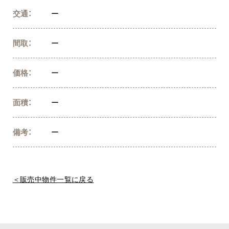
交通：
ー
間取：
ー
価格：
ー
面積：
ー
備考：
ー
＜販売中物件一覧に戻る