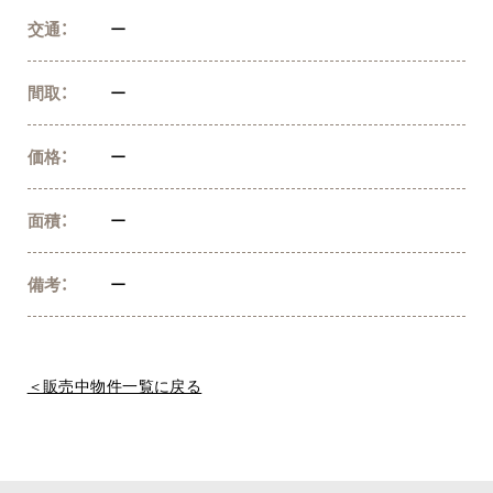
交通：
ー
間取：
ー
価格：
ー
面積：
ー
備考：
ー
＜販売中物件一覧に戻る