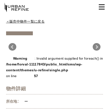
＜販売中物件一覧に戻る
Warning
/ho
Warning
: Invalid argument supplied for foreach() in
con
/home/forval-11117843/public_html/cms/wp-
content/themes/u-refine/single.php
on line
57
物件詳細
所在地：
ー