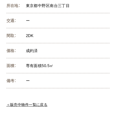
所在地：
東京都中野区南台三丁目
交通：
ー
間取：
2DK
価格：
成約済
面積：
専有面積50.5㎡
備考：
ー
＜販売中物件一覧に戻る