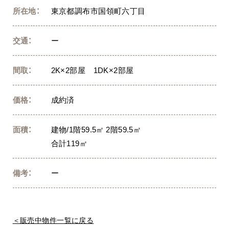
所在地：
東京都調布市国領町六丁目
交通：
ー
間取：
2K×2部屋 1DK×2部屋
価格：
成約済
面積：
建物/1階59.5㎡ 2階59.5㎡
合計119㎡
備考：
ー
＜販売中物件一覧に戻る