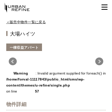
＜販売中物件一覧に戻る
大場ハイツ
一棟収益アパート
Warning
/ho
Warning
: Invalid argument supplied for foreach() in
con
/home/forval-11117843/public_html/cms/wp-
content/themes/u-refine/single.php
on line
57
物件詳細