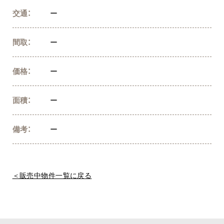
交通：
ー
間取：
ー
価格：
ー
面積：
ー
備考：
ー
＜販売中物件一覧に戻る