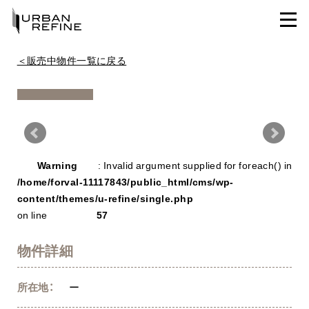
＜販売中物件一覧に戻る
Warning
/ho
Warning
: Invalid argument supplied for foreach() in
con
/home/forval-11117843/public_html/cms/wp-
content/themes/u-refine/single.php
on line
57
物件詳細
所在地：
ー