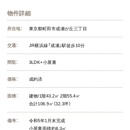
物件詳細
所在地：
東京都町田市成瀬が丘三丁目
交通：
JR横浜線「成瀬」駅徒歩10分
間取：
3LDK+小屋裏
価格：
成約済
面積：
建物/1階43.2㎡ 2階55.4㎡
合計106.9㎡（32.3坪）
備考：
令和5年1月末完成
小屋裏面積約8.3㎡