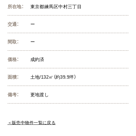
所在地：
東京都練馬区中村三丁目
交通：
ー
間取：
ー
価格：
成約済
面積：
土地/132㎡（約39.9坪）
備考：
更地渡し
＜販売中物件一覧に戻る