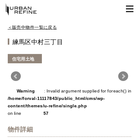
＜販売中物件一覧に戻る
練馬区中村三丁目
住宅用土地
Warning
/ho
Warning
: Invalid argument supplied for foreach() in
con
/home/forval-11117843/public_html/cms/wp-
content/themes/u-refine/single.php
on line
57
物件詳細