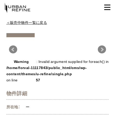
＜販売中物件一覧に戻る
Warning
/ho
Warning
: Invalid argument supplied for foreach() in
con
/home/forval-11117843/public_html/cms/wp-
content/themes/u-refine/single.php
on line
57
物件詳細
所在地：
ー