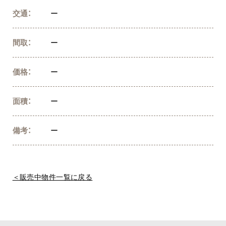
交通：
ー
間取：
ー
価格：
ー
面積：
ー
備考：
ー
＜販売中物件一覧に戻る