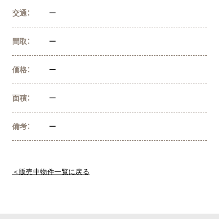
交通：
ー
間取：
ー
価格：
ー
面積：
ー
備考：
ー
＜販売中物件一覧に戻る