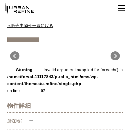
＜販売中物件一覧に戻る
Warning
/ho
Warning
: Invalid argument supplied for foreach() in
con
/home/forval-11117843/public_html/cms/wp-
content/themes/u-refine/single.php
on line
57
物件詳細
所在地：
ー