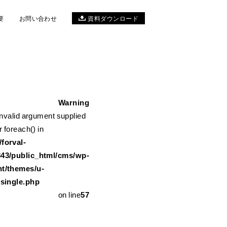
要
お問い合わせ
資料ダウンロード
Warning
Invalid argument supplied
me/forval-11117843/public_html/cms/wp-content/themes/u-ref
r foreach() in
forval-
843/public_html/cms/wp-
nt/themes/u-
/single.php
on line
57