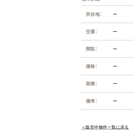
所在地：
ー
交通：
ー
間取：
ー
価格：
ー
面積：
ー
備考：
ー
＜販売中物件一覧に戻る