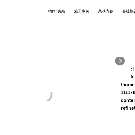
物件・実績
施工事例
業務内容
会社概
: 
/ho
fo
/home/
11117
conte
refine