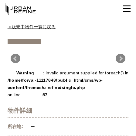
＜販売中物件一覧に戻る
Warning
/ho
Warning
: Invalid argument supplied for foreach() in
con
/home/forval-11117843/public_html/cms/wp-
content/themes/u-refine/single.php
on line
57
物件詳細
所在地：
ー