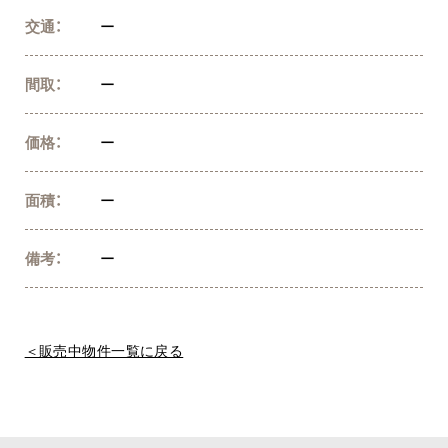
交通：
ー
間取：
ー
価格：
ー
面積：
ー
備考：
ー
＜販売中物件一覧に戻る