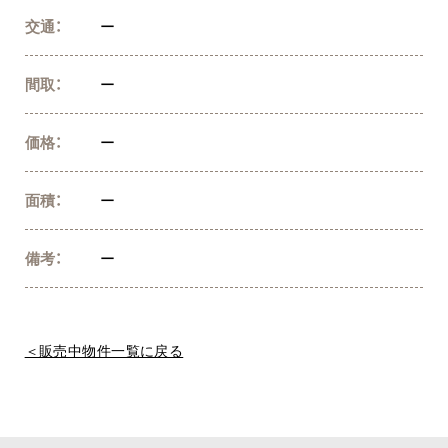
交通：
ー
間取：
ー
価格：
ー
面積：
ー
備考：
ー
＜販売中物件一覧に戻る