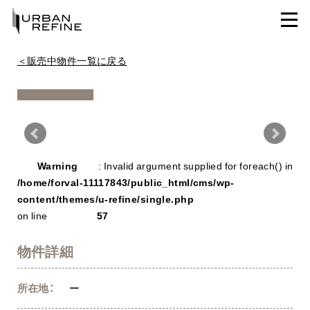
＜販売中物件一覧に戻る
Warning
/ho
Warning
: Invalid argument supplied for foreach() in
con
/home/forval-11117843/public_html/cms/wp-
content/themes/u-refine/single.php
on line
57
物件詳細
所在地：
ー