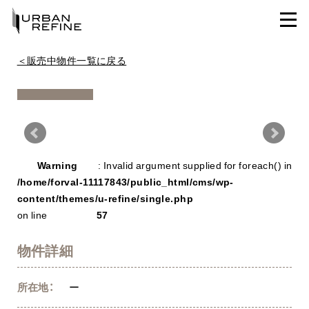
＜販売中物件一覧に戻る
Warning
/ho
Warning
: Invalid argument supplied for foreach() in
con
/home/forval-11117843/public_html/cms/wp-
content/themes/u-refine/single.php
on line
57
物件詳細
所在地：
ー