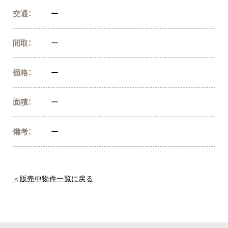
交通：
ー
間取：
ー
価格：
ー
面積：
ー
備考：
ー
＜販売中物件一覧に戻る