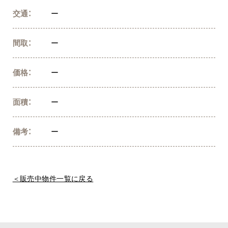
交通：
ー
間取：
ー
価格：
ー
面積：
ー
備考：
ー
＜販売中物件一覧に戻る