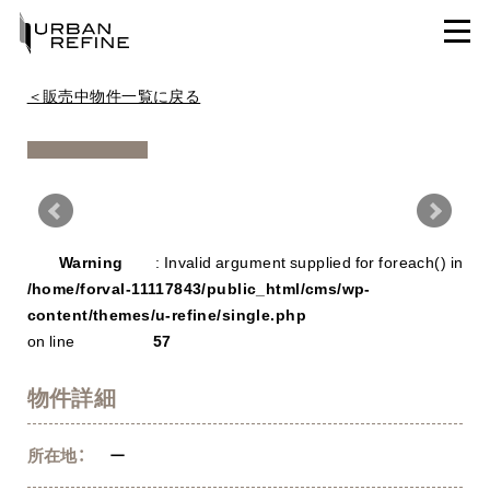
＜販売中物件一覧に戻る
Warning
/ho
Warning
: Invalid argument supplied for foreach() in
con
/home/forval-11117843/public_html/cms/wp-
content/themes/u-refine/single.php
on line
57
物件詳細
所在地：
ー