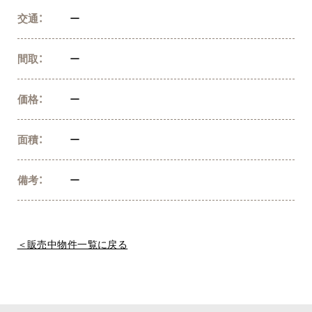
交通：
ー
間取：
ー
価格：
ー
面積：
ー
備考：
ー
＜販売中物件一覧に戻る