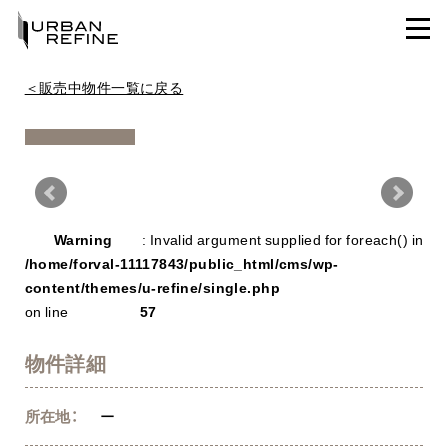
＜販売中物件一覧に戻る
Warning
/ho
Warning
: Invalid argument supplied for foreach() in
con
/home/forval-11117843/public_html/cms/wp-
content/themes/u-refine/single.php
on line
57
物件詳細
所在地：
ー