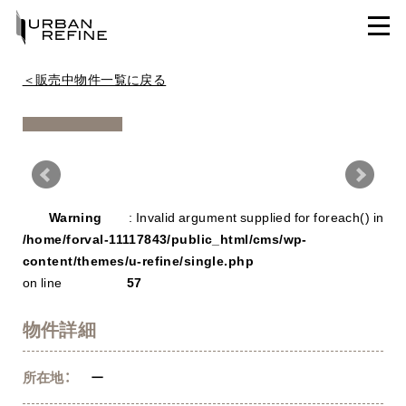
＜販売中物件一覧に戻る
Warning
/ho
Warning
: Invalid argument supplied for foreach() in
con
/home/forval-11117843/public_html/cms/wp-
content/themes/u-refine/single.php
on line
57
物件詳細
所在地：
ー