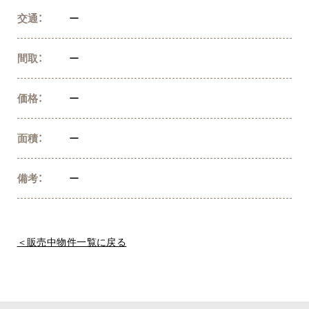
交通：
ー
間取：
ー
価格：
ー
面積：
ー
備考：
ー
＜販売中物件一覧に戻る