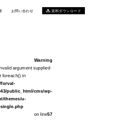
要
お問い合わせ
資料ダウンロード
Warning
Invalid argument supplied
me/forval-11117843/public_html/cms/wp-content/themes/u-ref
r foreach() in
forval-
843/public_html/cms/wp-
nt/themes/u-
/single.php
on line
57