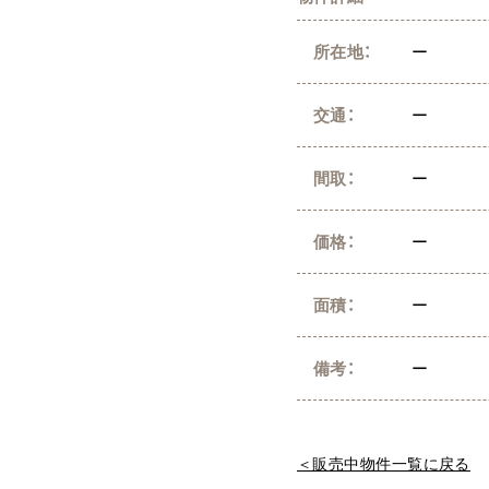
所在地：
ー
交通：
ー
間取：
ー
価格：
ー
面積：
ー
備考：
ー
＜販売中物件一覧に戻る