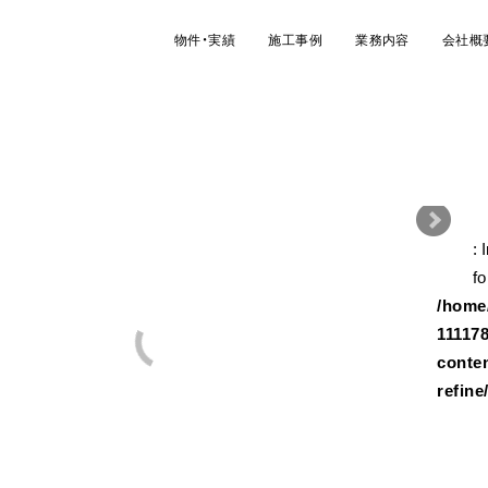
物件・実績
施工事例
業務内容
会社概
: 
/ho
fo
/home/
11117
conte
refine