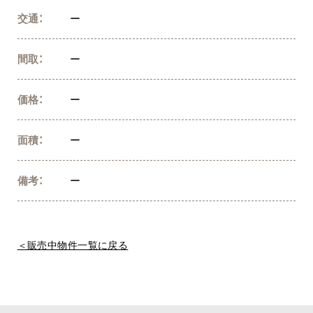
交通：
ー
間取：
ー
価格：
ー
面積：
ー
備考：
ー
＜販売中物件一覧に戻る