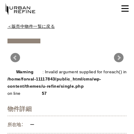
＜販売中物件一覧に戻る
Warning
/ho
Warning
: Invalid argument supplied for foreach() in
con
/home/forval-11117843/public_html/cms/wp-
content/themes/u-refine/single.php
on line
57
物件詳細
所在地：
ー